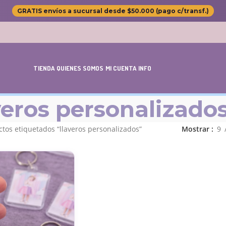
GRATIS envíos a sucursal desde $50.000 (pago c/transf.)
TIENDA
QUIENES SOMOS
MI CUENTA
INFO
veros personalizado
tos etiquetados “llaveros personalizados”
Mostrar
9