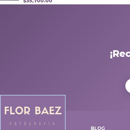
$
35,700.00
¡Re
BLOG