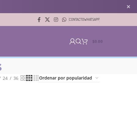
✕
CONTACTO
WHATSAPP
$
0.00
s
24
36