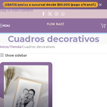
✕
Skip to navigation
GRATIS envíos a sucursal desde $50.000 (pago c/transf.)
Skip to main content
MENU
Cuadros decorativos
Inicio
Tienda
Cuadros decorativos
Show sidebar