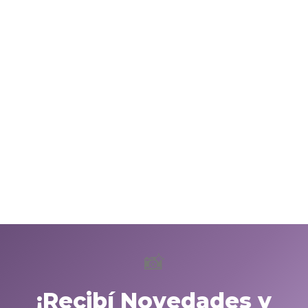
📸
¡Recibí Novedades y