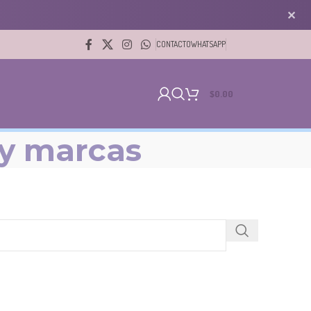
✕
CONTACTO
WHATSAPP
$
0.00
 y marcas