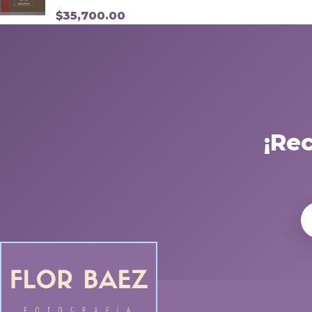
$
35,700.00
¡Re