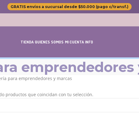
GRATIS envíos a sucursal desde $50.000 (pago c/transf.)
TIENDA
QUIENES SOMOS
MI CUENTA
INFO
para emprendedores
ería para emprendedores y marcas
o productos que coincidan con tu selección.