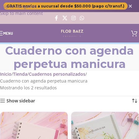
✕
Skip to navigation
GRATIS envíos a sucursal desde $50.000 (pago c/transf.)
Skip to main content
MENU
Cuaderno con agenda
perpetua manicura
Inicio
Tienda
Cuadernos personalizados
Cuaderno con agenda perpetua manicura
Mostrando los 2 resultados
Show sidebar