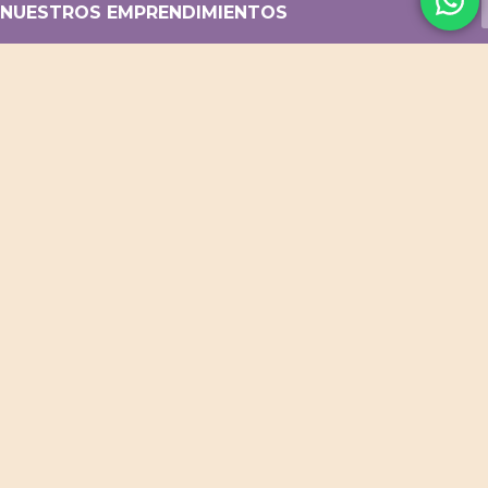
NUESTROS EMPRENDIMIENTOS
Flor Baez Fotografía
Blog Turismo Argentina
Menú QR p/ resto y café
Diseño web / Tiendas online
ACCESOS DIRECTOS
Productos Destacados
Productos para Bebés
Cuadernos Personalizados
Cuadros Decorativos
Portarretratos y Deco
PROMOS VIGENTES
CONTACTO
WhatsApp
Facebook
Instagram