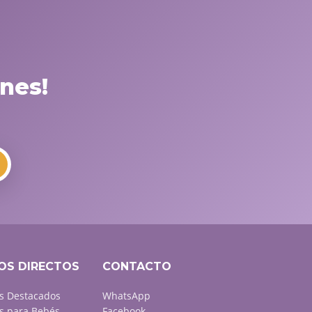
nes!
OS DIRECTOS
CONTACTO
s Destacados
WhatsApp
s para Bebés
Facebook