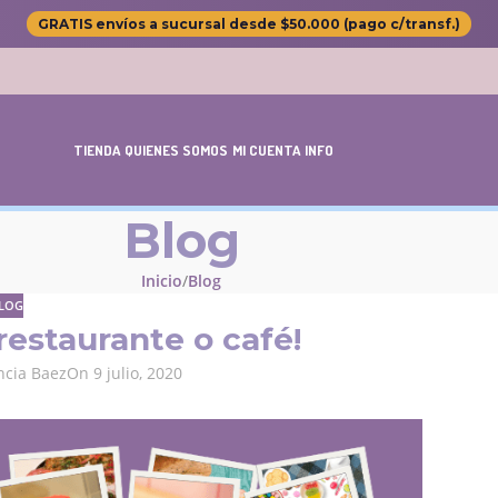
GRATIS envíos a sucursal desde $50.000 (pago c/transf.)
TIENDA
QUIENES SOMOS
MI CUENTA
INFO
Blog
Inicio
Blog
LOG
estaurante o café!
ncia Baez
On 9 julio, 2020