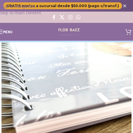
✕
Skip to navigation
GRATIS envíos a sucursal desde $50.000 (pago c/transf.)
Skip to main content
MENU