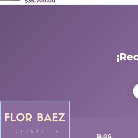
$
35,700.00
¡Re
BLOG