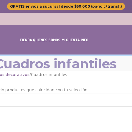
GRATIS envíos a sucursal desde $50.000 (pago c/transf.)
TIENDA
QUIENES SOMOS
MI CUENTA
INFO
Cuadros infantiles
os decorativos
Cuadros infantiles
o productos que coincidan con tu selección.