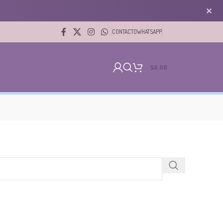
✕
CONTACTO
WHATSAPP
$
0.00