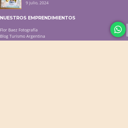
9 julio, 2024
NUESTROS EMPRENDIMIENTOS
Flor Baez Fotografía
Blog Turismo Argentina
Menú QR p/ resto y café
Diseño web / Tiendas online
ACCESOS DIRECTOS
Productos Destacados
Productos para Bebés
Cuadernos Personalizados
Cuadros Decorativos
Portarretratos y Deco
PROMOS VIGENTES
CONTACTO