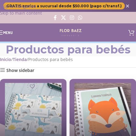
✕
Skip to navigation
GRATIS envíos a sucursal desde $50.000 (pago c/transf.)
Skip to main content
MENU
Productos para bebés
Inicio
Tienda
Productos para bebés
Show sidebar