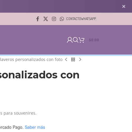
✕
CONTACTO
WHATSAPP
$
0.00
Llaveros personalizados con foto
sonalizados con
es para souvenires.
rcado Pago.
Saber más