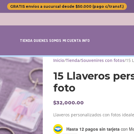
GRATIS envíos a sucursal desde $50.000 (pago c/transf.)
TIENDA
QUIENES SOMOS
MI CUENTA
INFO
Inicio
Tienda
Souvenires con fotos
15 
15 Llaveros per
foto
$
32,000.00
Llaveros personalizados con fotos ideal
Hasta 12 pagos sin tarjeta
con Me