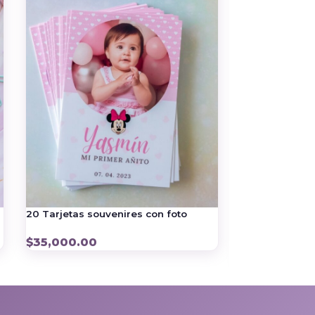
20 Tarjetas souvenires con foto
8 Fotoimanes c
personalizado
$
35,000.00
$
16,800.00