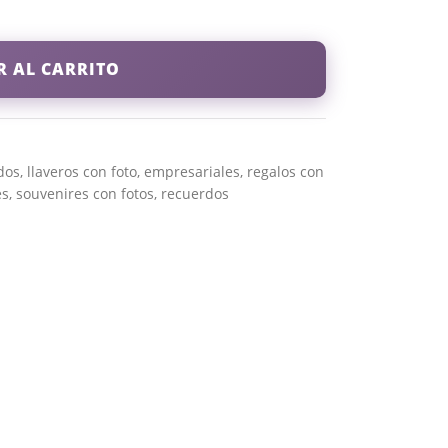
R AL CARRITO
dos
,
llaveros con foto
,
empresariales
,
regalos con
es
,
souvenires con fotos
,
recuerdos