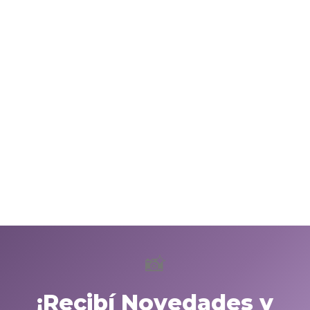
📸
¡Recibí Novedades y