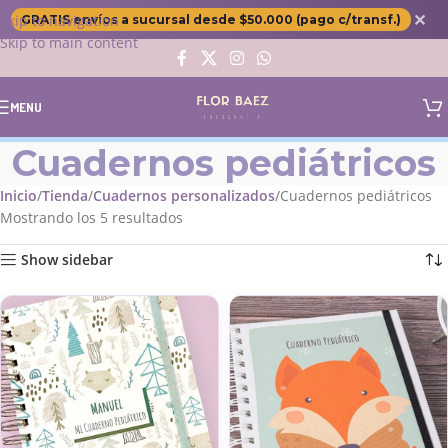
✕
Skip to navigation
GRATIS envíos a sucursal desde $50.000 (pago c/transf.)
Skip to main content
MENU
Cuadernos pediátricos
Inicio
Tienda
Cuadernos personalizados
Cuadernos pediátricos
Mostrando los 5 resultados
Show sidebar