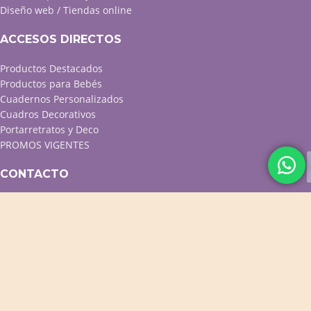
Diseño web / Tiendas online
ACCESOS DIRECTOS
Productos Destacados
Productos para Bebés
Cuadernos Personalizados
Cuadros Decorativos
Portarretratos y Deco
PROMOS VIGENTES
CONTACTO
WhatsApp
Facebook
Instagram
Twitter
Contacto
GEAR invent!
TIENDA FOTOGRAFÍA MAR DEL PLATA
2020 - DISEÑO
. TIENDAS E-
COMMERCE PROFESIONALES.