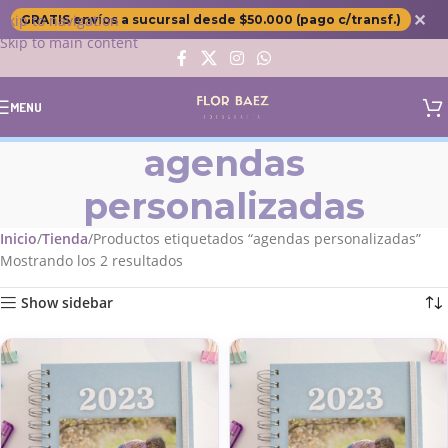
✕
Skip to navigation
GRATIS envíos a sucursal desde $50.000 (pago c/transf.)
Skip to main content
MENU
agendas
personalizadas
Inicio
Tienda
Productos etiquetados “agendas personalizadas”
Mostrando los 2 resultados
Show sidebar