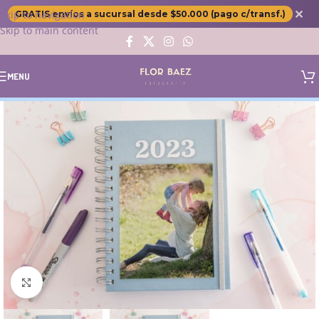
✕
Skip to navigation
GRATIS envíos a sucursal desde $50.000 (pago c/transf.)
Skip to main content
MENU
Click to enlarge