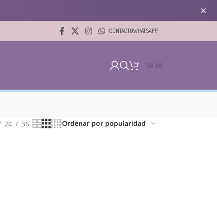
✕
CONTACTO
WHATSAPP
$
0.00
24
36