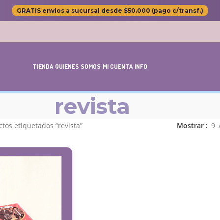
GRATIS envíos a sucursal desde $50.000 (pago c/transf.)
TIENDA
QUIENES SOMOS
MI CUENTA
INFO
revista
tos etiquetados “revista”
Mostrar
9