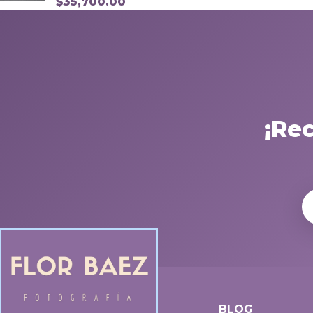
$
35,700.00
¡Re
BLOG