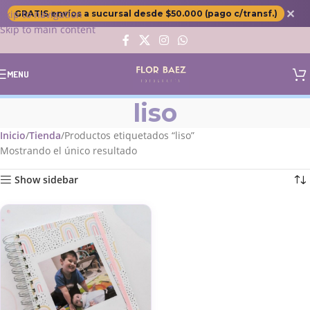
✕
Skip to navigation
GRATIS envíos a sucursal desde $50.000 (pago c/transf.)
Skip to main content
MENU
liso
Inicio
Tienda
Productos etiquetados “liso”
Mostrando el único resultado
Show sidebar