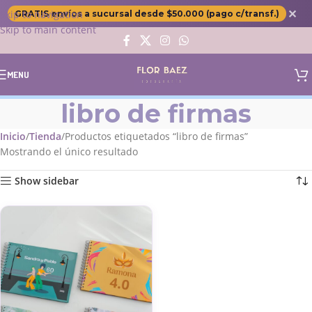
✕
Skip to navigation
GRATIS envíos a sucursal desde $50.000 (pago c/transf.)
Skip to main content
MENU
libro de firmas
Inicio
Tienda
Productos etiquetados “libro de firmas”
Mostrando el único resultado
Show sidebar