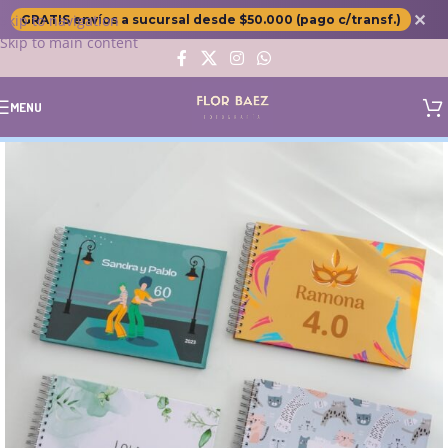
✕
Skip to navigation
GRATIS envíos a sucursal desde $50.000 (pago c/transf.)
Skip to main content
MENU