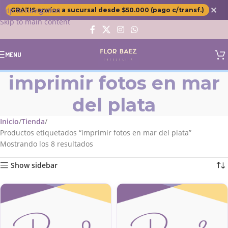
✕
Skip to navigation
GRATIS envíos a sucursal desde $50.000 (pago c/transf.)
Skip to main content
MENU
imprimir fotos en mar
del plata
Inicio
Tienda
Productos etiquetados “imprimir fotos en mar del plata”
Mostrando los 8 resultados
Show sidebar