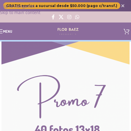
✕
Skip to navigation
GRATIS envíos a sucursal desde $50.000 (pago c/transf.)
Skip to main content
MENU