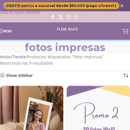
✕
Skip to navigation
GRATIS envíos a sucursal desde $50.000 (pago c/transf.)
Skip to main content
MENU
fotos impresas
Inicio
Tienda
Productos etiquetados “fotos impresas”
Mostrando los 9 resultados
Show sidebar