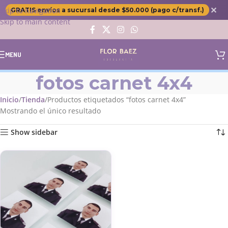
✕
Skip to navigation
GRATIS envíos a sucursal desde $50.000 (pago c/transf.)
Skip to main content
MENU
fotos carnet 4x4
Inicio
Tienda
Productos etiquetados “fotos carnet 4x4”
Mostrando el único resultado
Show sidebar