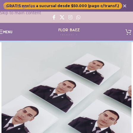
✕
Skip to navigation
GRATIS envíos a sucursal desde $50.000 (pago c/transf.)
Skip to main content
MENU