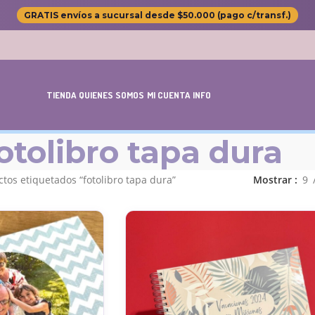
GRATIS envíos a sucursal desde $50.000 (pago c/transf.)
TIENDA
QUIENES SOMOS
MI CUENTA
INFO
otolibro tapa dura
tos etiquetados “fotolibro tapa dura”
Mostrar
9