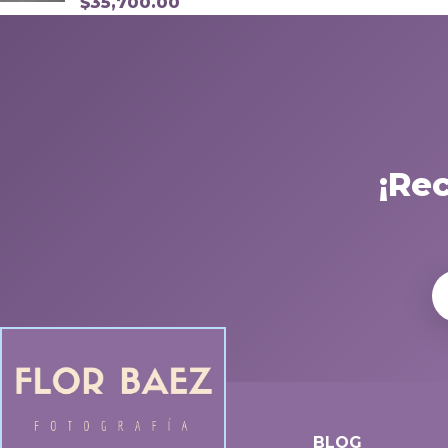
$
35,700.00
¡Re
BLOG