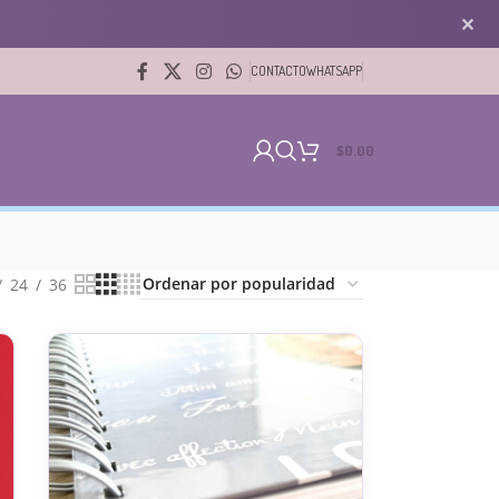
✕
CONTACTO
WHATSAPP
$
0.00
24
36