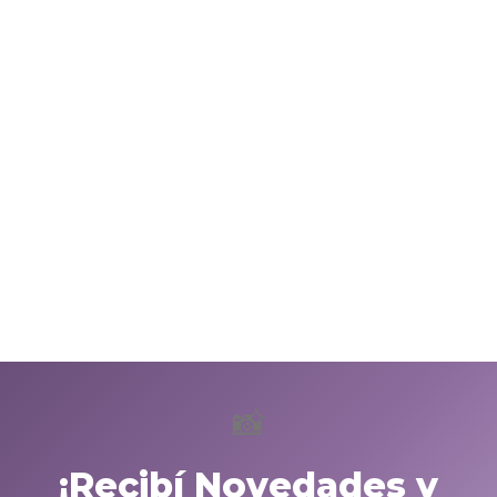
📸
¡Recibí Novedades y