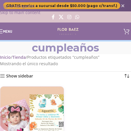
✕
Skip to navigation
GRATIS envíos a sucursal desde $50.000 (pago c/transf.)
Skip to main content
MENU
cumpleaños
Inicio
Tienda
Productos etiquetados “cumpleaños”
Mostrando el único resultado
Show sidebar