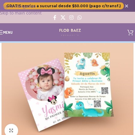
✕
Skip to navigation
GRATIS envíos a sucursal desde $50.000 (pago c/transf.)
Skip to main content
MENU
Click to enlarge