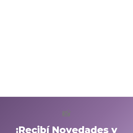
📸
¡Recibí Novedades y