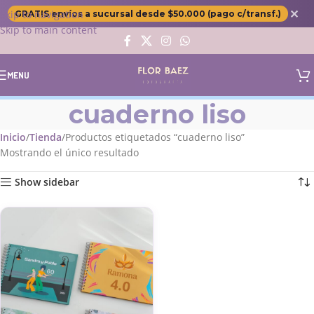
✕
Skip to navigation
GRATIS envíos a sucursal desde $50.000 (pago c/transf.)
Skip to main content
MENU
cuaderno liso
Inicio
Tienda
Productos etiquetados “cuaderno liso”
Mostrando el único resultado
Show sidebar