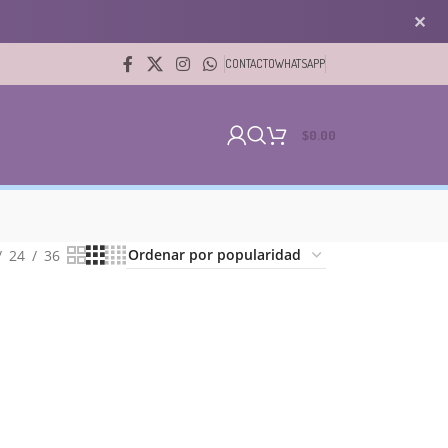
✕
CONTACTO
WHATSAPP
$
0.00
24
36