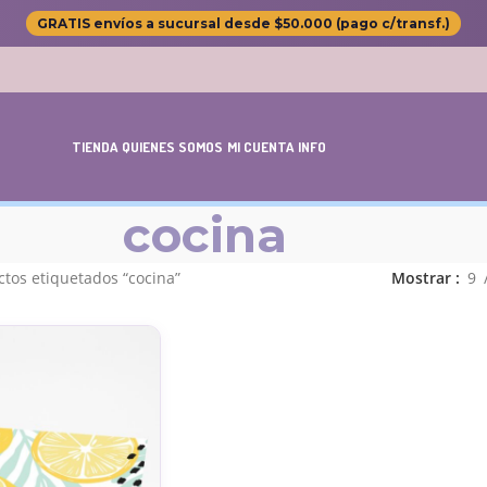
GRATIS envíos a sucursal desde $50.000 (pago c/transf.)
TIENDA
QUIENES SOMOS
MI CUENTA
INFO
cocina
tos etiquetados “cocina”
Mostrar
9