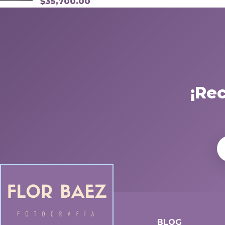
$
35,700.00
¡Re
BLOG