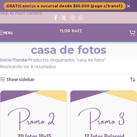
✕
Skip to navigation
GRATIS envíos a sucursal desde $50.000 (pago c/transf.)
Skip to main content
MENU
casa de fotos
Inicio
Tienda
Productos etiquetados “casa de fotos”
Mostrando los 8 resultados
Show sidebar