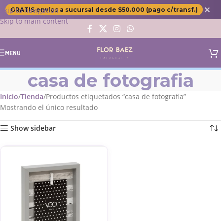
✕
Skip to navigation
GRATIS envíos a sucursal desde $50.000 (pago c/transf.)
Skip to main content
MENU
casa de fotografia
Inicio
Tienda
Productos etiquetados “casa de fotografia”
Mostrando el único resultado
Show sidebar