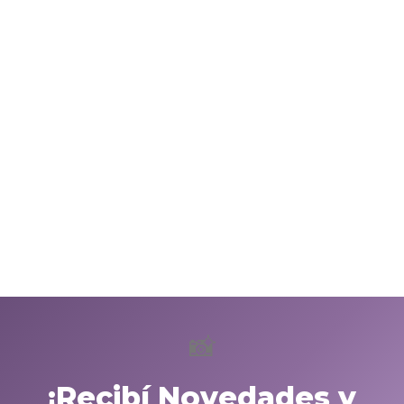
📸
¡Recibí Novedades y