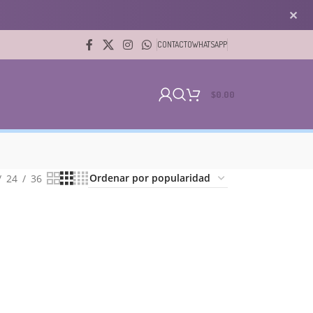
✕
CONTACTO
WHATSAPP
$
0.00
24
36