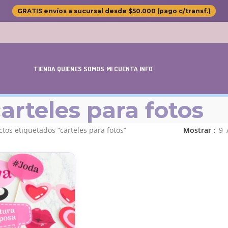
GRATIS envíos a sucursal desde $50.000 (pago c/transf.)
TIENDA
QUIENES SOMOS
MI CUENTA
INFO
arteles para fotos
tos etiquetados “carteles para fotos”
Mostrar
9