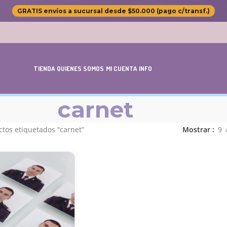
GRATIS envíos a sucursal desde $50.000 (pago c/transf.)
TIENDA
QUIENES SOMOS
MI CUENTA
INFO
carnet
tos etiquetados “carnet”
Mostrar
9