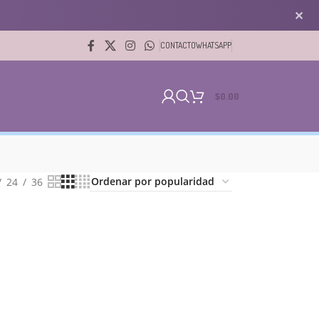
✕
CONTACTO
WHATSAPP
$
0.00
24
36