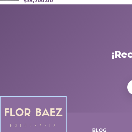
$
35,700.00
¡Re
BLOG