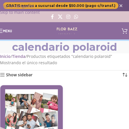
✕
Skip to navigation
GRATIS envíos a sucursal desde $50.000 (pago c/transf.)
Skip to main content
MENU
calendario polaroid
Inicio
Tienda
Productos etiquetados “calendario polaroid”
Mostrando el único resultado
Show sidebar