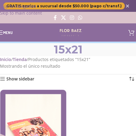
✕
Skip to navigation
GRATIS envíos a sucursal desde $50.000 (pago c/transf.)
Skip to main content
MENU
15x21
Inicio
Tienda
Productos etiquetados “15x21”
Mostrando el único resultado
Show sidebar