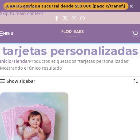
✕
Skip to navigation
GRATIS envíos a sucursal desde $50.000 (pago c/transf.)
Skip to main content
MENU
tarjetas personalizadas
Inicio
Tienda
Productos etiquetados “tarjetas personalizadas”
Mostrando el único resultado
Show sidebar