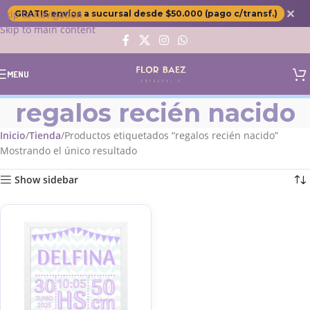
✕
Skip to navigation
GRATIS envíos a sucursal desde $50.000 (pago c/transf.)
Skip to main content
MENU
regalos recién nacido
Inicio
Tienda
Productos etiquetados “regalos recién nacido”
Mostrando el único resultado
Show sidebar