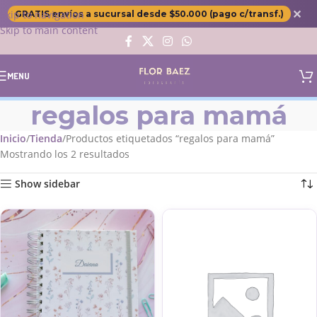
✕
Skip to navigation
GRATIS envíos a sucursal desde $50.000 (pago c/transf.)
Skip to main content
MENU
regalos para mamá
Inicio
Tienda
Productos etiquetados “regalos para mamá”
Mostrando los 2 resultados
Show sidebar