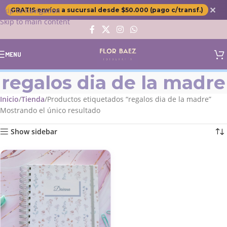
✕
Skip to navigation
GRATIS envíos a sucursal desde $50.000 (pago c/transf.)
Skip to main content
MENU
regalos dia de la madre
Inicio
Tienda
Productos etiquetados “regalos dia de la madre”
Mostrando el único resultado
Show sidebar