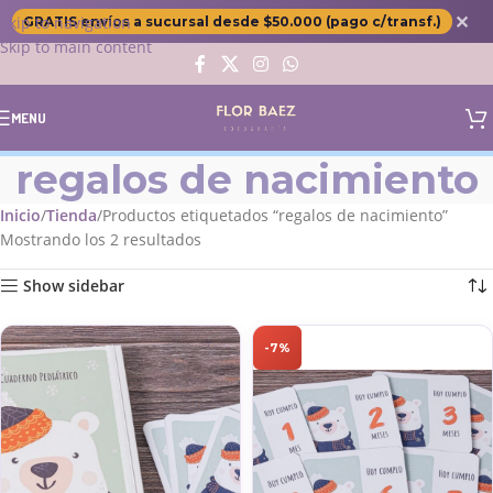
✕
Skip to navigation
GRATIS envíos a sucursal desde $50.000 (pago c/transf.)
Skip to main content
MENU
regalos de nacimiento
Inicio
Tienda
Productos etiquetados “regalos de nacimiento”
Mostrando los 2 resultados
Show sidebar
-7%