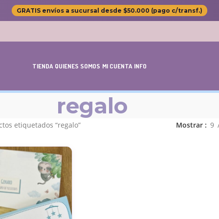
GRATIS envíos a sucursal desde $50.000 (pago c/transf.)
TIENDA
QUIENES SOMOS
MI CUENTA
INFO
regalo
tos etiquetados “regalo”
Mostrar
9