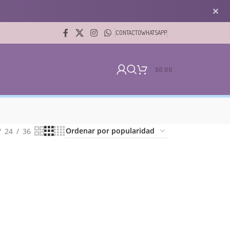
✕
CONTACTO
WHATSAPP
$
0.00
24
36