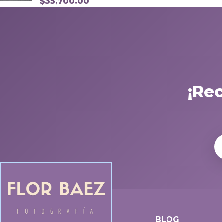
$
35,700.00
¡Re
BLOG