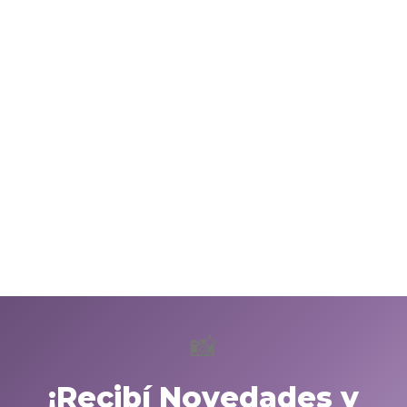
📸
¡Recibí Novedades y