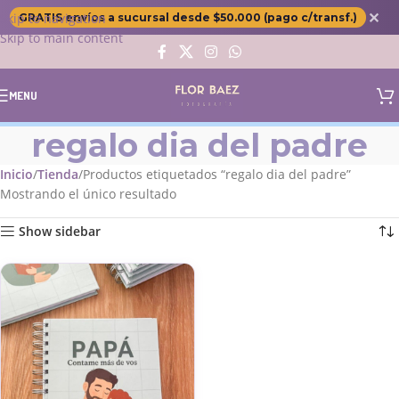
✕
Skip to navigation
GRATIS envíos a sucursal desde $50.000 (pago c/transf.)
Skip to main content
MENU
regalo dia del padre
Inicio
Tienda
Productos etiquetados “regalo dia del padre”
Mostrando el único resultado
Show sidebar