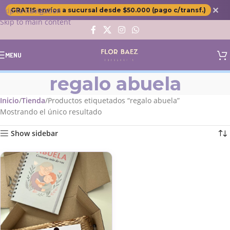
✕
Skip to navigation
GRATIS envíos a sucursal desde $50.000 (pago c/transf.)
Skip to main content
MENU
regalo abuela
Inicio
Tienda
Productos etiquetados “regalo abuela”
Mostrando el único resultado
Show sidebar