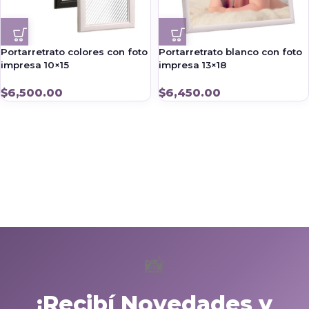
Portarretrato colores con foto
Portarretrato blanco con foto
impresa 10×15
impresa 13×18
$
6,500.00
$
6,450.00
📸
¡Recibí Novedades y