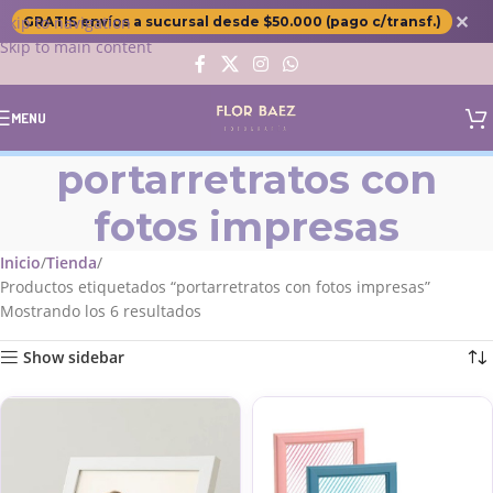
✕
Skip to navigation
GRATIS envíos a sucursal desde $50.000 (pago c/transf.)
Skip to main content
MENU
portarretratos con
fotos impresas
Inicio
Tienda
Productos etiquetados “portarretratos con fotos impresas”
Mostrando los 6 resultados
Show sidebar