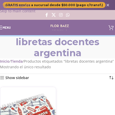
✕
Skip to navigation
GRATIS envíos a sucursal desde $50.000 (pago c/transf.)
Skip to main content
MENU
libretas docentes
argentina
Inicio
Tienda
Productos etiquetados “libretas docentes argentina”
Mostrando el único resultado
Show sidebar