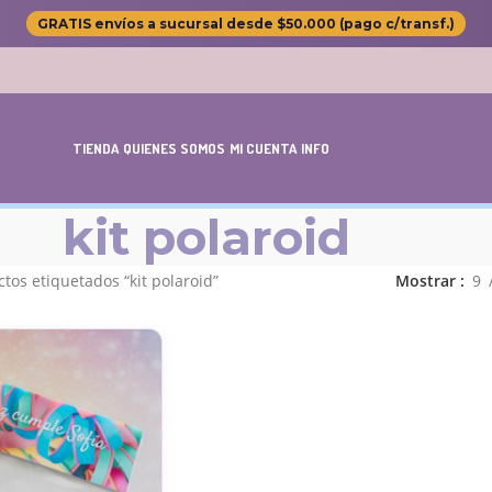
GRATIS envíos a sucursal desde $50.000 (pago c/transf.)
TIENDA
QUIENES SOMOS
MI CUENTA
INFO
kit polaroid
tos etiquetados “kit polaroid”
Mostrar
9