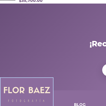
$
35,700.00
¡Re
BLOG