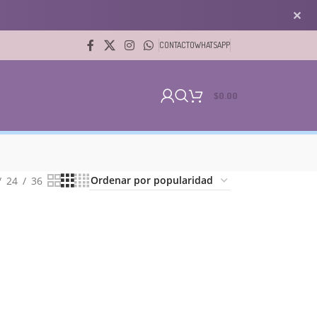
✕
CONTACTO
WHATSAPP
$
0.00
24
36