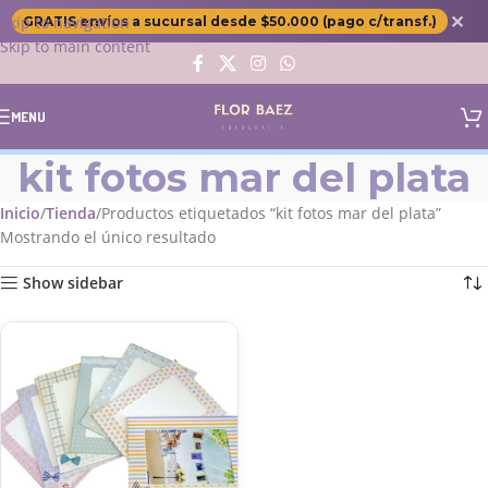
✕
Skip to navigation
GRATIS envíos a sucursal desde $50.000 (pago c/transf.)
Skip to main content
MENU
kit fotos mar del plata
Inicio
Tienda
Productos etiquetados “kit fotos mar del plata”
Mostrando el único resultado
Show sidebar