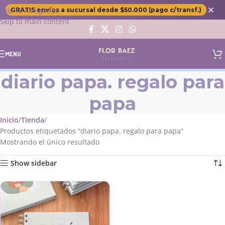
✕
Skip to navigation
GRATIS envíos a sucursal desde $50.000 (pago c/transf.)
Skip to main content
MENU
diario papa. regalo para
papa
Inicio
Tienda
Productos etiquetados “diario papa. regalo para papa”
Mostrando el único resultado
Show sidebar