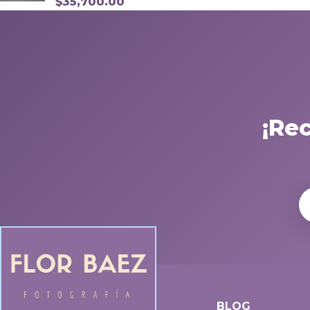
$
35,700.00
¡Re
BLOG