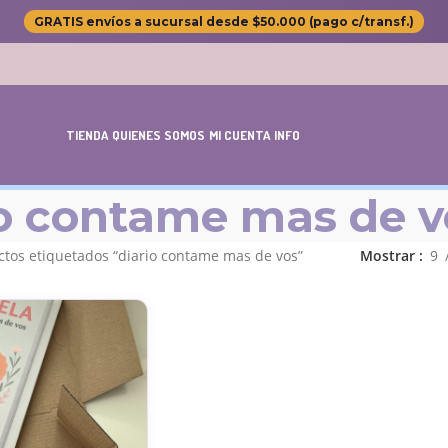
GRATIS envíos a sucursal desde $50.000 (pago c/transf.)
TIENDA
QUIENES SOMOS
MI CUENTA
INFO
io contame mas de v
ctos etiquetados “diario contame mas de vos”
Mostrar
9