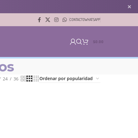
✕
CONTACTO
WHATSAPP
$
0.00
os
24
36